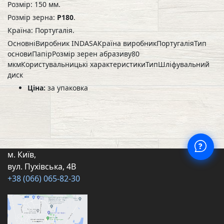
Розмір: 150 мм.
Розмір зерна:
P180
.
Країна: Португалія.
ОсновніВиробник INDASAКраїна виробникПортугаліяТип
основиПапірРозмір зерен абразиву80
мкмКористувальницькі характеристикиТипШліфувальний
диск
Ціна:
за упаковка
м. Київ,
вул. Пухівська, 4В
+38 (066) 065-82-30