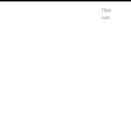
Про
Абр
нас
мат
л) - фарби, лаки для 
іали