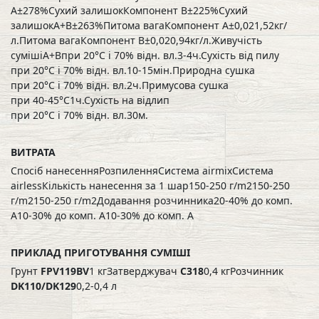
А±278%Сухий залишокКомпонент В±225%Сухий
залишокА+В±263%Питома вагаКомпонент А±0,021,52кг/
л.Питома вагаКомпонент В±0,020,94кг/л.Живучість
сумішіА+Впри 20°C і 70% відн. вл.3-4ч.Сухість від пилу
при 20°C і 70% відн. вл.10-15мін.Природна сушка
при 20°C і 70% відн. вл.2ч.Примусова сушка
при 40-45°C1ч.Сухість на відлип
при 20°C і 70% відн. вл.30м.
ВИТРАТА
Спосіб нанесенняРозпиленняСистема airmixСистема
airlessКількість нанесення за 1 шар150-250 г/m2150-250
г/m2150-250 г/m2Додавання розчинника20-40% до комп.
A10-30% до комп. A10-30% до комп. A
ПРИКЛАД ПРИГОТУВАННЯ СУМІШІ
Грунт
FPV119BV
1 кгЗатверджувач
C318
0,4 кгРозчинник
DK110/DK129
0,2-0,4 л