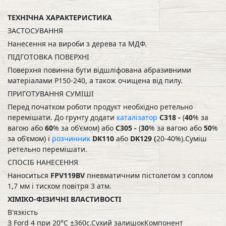
ТЕХНІЧНА ХАРАКТЕРИСТИКА
ЗАСТОСУВАННЯ
Нанесення на вироби з дерева та МДФ.
ПІДГОТОВКА ПОВЕРХНІ
Поверхня повинна бути відшліфована абразивними
матеріалами Р150-240, а також очищена від пилу.
ПРИГОТУВАННЯ СУМІШІ
Перед початком роботи продукт необхідно ретельно
перемішати. До грунту додати
каталізатор
C318 -
(
40
% за
вагою або
60
% за об'ємом) або
C305 -
(
30
% за вагою або
50
%
за об'ємом) і
розчинник
DK110
або
DK129 (
20-40%).Суміш
ретельно перемішати.
СПОСІБ НАНЕСЕННЯ
Наноситься
FPV119ВV
пневматичним пістолетом з соплом
1,7 мм і тиском повітря 3 атм.
ХІМІКО-ФІЗИЧНІ ВЛАСТИВОСТІ
В'язкість
З Ford 4 при 20°C ±360с.Сухий залишокКомпонент