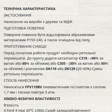
ТЕХНІЧНА ХАРАКТЕРИСТИКА
ЗАСТОСУВАННЯ
Нанесення на вироби з дерева та МДФ.
ПІДГОТОВКА ПОВЕРХНІ
Поверхня повинна бути відшліфована абразивними
матеріалами Р150-240, а також очищена від пилу.
ПРИГОТУВАННЯ СУМІШІ
Перед початком роботи продукт необхідно ретельно
перемішати. До грунту додати каталізатор
C318 -
(
40
% за
вагою або
60
% за об'ємом) або
C305 -
(
30
% за вагою або
50
%
за об'ємом) і розчинник
DK110
або
DK129 (
20-40%).Суміш
ретельно перемішати.
СПОСІБ НАНЕСЕННЯ
Наноситься
FPV119ВV
пневматичним пістолетом з соплом
1,7 мм і тиском повітря 3 атм.
ХІМІКО-ФІЗИЧНІ ВЛАСТИВОСТІ
В'язкість
З Ford 4 при 20°C ±360с.Сухий залишокКомпонент