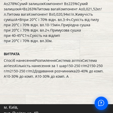
А±278%Сухий залишокКомпонент В±225%Сухий
залишокА+В±263%Питома вагаКомпонент А±0,021,52кг/
л.Питома вагаКомпонент В±0,020,94кг/л.Живучість
сумішіА+Впри 20°C і 70% відн. вл.3-4ч.Сухість від пилу
при 20°C і 70% відн. вл.10-15мін.Природна сушка
при 20°C і 70% відн. вл.2ч.Примусова сушка
при 40-45°C1ч.Сухість на відлип
при 20°C і 70% відн. вл.30м.
ВИТРАТА
Спосіб нанесенняРозпиленняСистема airmixСистема
airlessКількість нанесення за 1 шар150-250 г/m2150-250
г/m2150-250 г/m2Додавання розчинника20-40% до комп.
A10-30% до комп. A10-30% до комп. A
м. Київ,