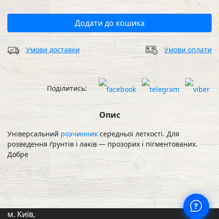
Додати до кошика
Умови доставки
Умови оплати
Поділитись:
Опис
Універсальний
розчинник
середньої леткості. Для
розведення ґрунтів і лаків — прозорих і пігментованих.
Добре
м. Київ,