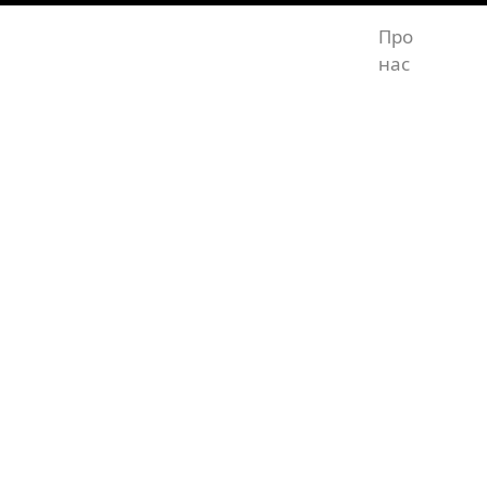
Про
Абр
нас
мат
л) - фарби, лаки для 
іали